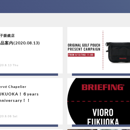
子眼鏡店
品案内(2020.08.13)
20.8.13 Thu
rvé Chapelier
UKUOKA！６years
nniversary！！
20.8.08 Sat