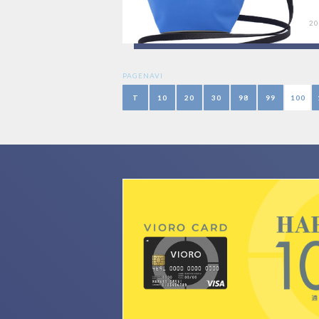
20
PAGENAVI
T
10
20
30
98
99
100