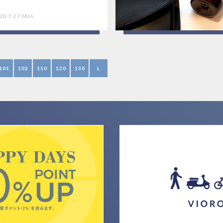
20.7.27 Mon
101
102
110
120
130
L