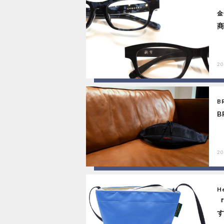
金
商
20
B
B
20
He