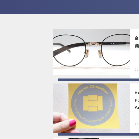
金
商
20
He
F
A
20