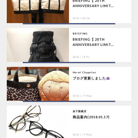
BRIEFING【 20TH
ANNIVERSARY LIMIT...
2018.1.20 Sat
BRIEFING
BRIEFING【 20TH
ANNIVERSARY LIMIT...
2018.1.19 Fri
Hervé Chapelier
ブログ更新しました
2018.1.17 Wed
金子眼鏡店
商品案内(2018.01.17)
2018.1.17 Wed