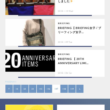
しました
2018.1.10 Wed
BRIEFING
BRIEFING【 BRIEFING女子 / ブ
リーフィング女子...
2018.1.09 Tue
BRIEFING
BRIEFING 【 20TH
ANNIVERSARY LIMI...
2018.1.06 Sat
PAGENAVI
T
10
20
30
145
146
147
148
149
L