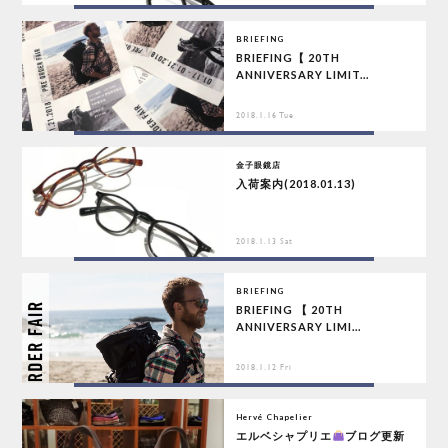
BRIEFING
BRIEFING【 20TH
ANNIVERSARY LIMIT...
2018.1.16 Tue
金子眼鏡店
入荷案内(2018.01.13)
2018.1.13 Sat
BRIEFING
BRIEFING 【 20TH
ANNIVERSARY LIMI...
2018.1.12 Fri
Hervé Chapelier
エルベシャプリエ
ブログ更新