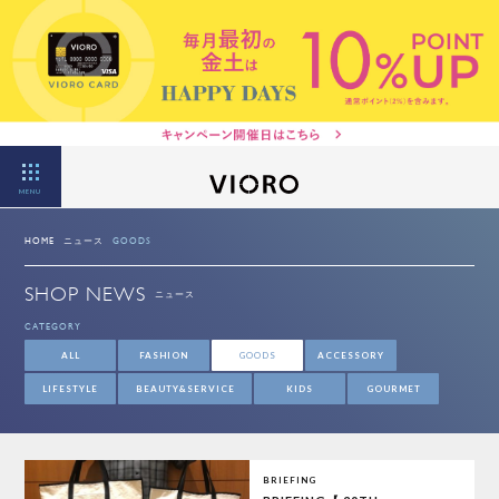
MENU
HOME
ニュース
GOODS
SHOP NEWS
ニュース
CATEGORY
ALL
FASHION
GOODS
ACCESSORY
LIFESTYLE
BEAUTY&SERVICE
KIDS
GOURMET
BRIEFING