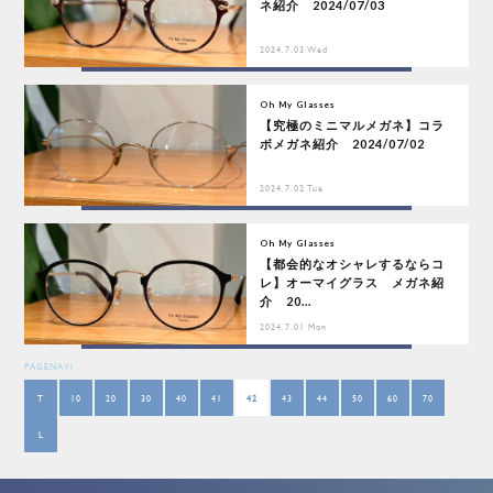
ネ紹介 2024/07/03
2024.7.03 Wed
Oh My Glasses
【究極のミニマルメガネ】コラ
ボメガネ紹介 2024/07/02
2024.7.02 Tue
Oh My Glasses
【都会的なオシャレするならコ
レ】オーマイグラス メガネ紹
介 20...
2024.7.01 Mon
PAGENAVI
T
10
20
30
40
41
42
43
44
50
60
70
L