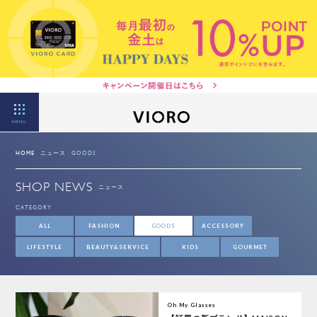
MENU
HOME
ニュース
GOODS
SHOP NEWS
ニュース
CATEGORY
ALL
FASHION
GOODS
ACCESSORY
LIFESTYLE
BEAUTY&SERVICE
KIDS
GOURMET
Oh My Glasses