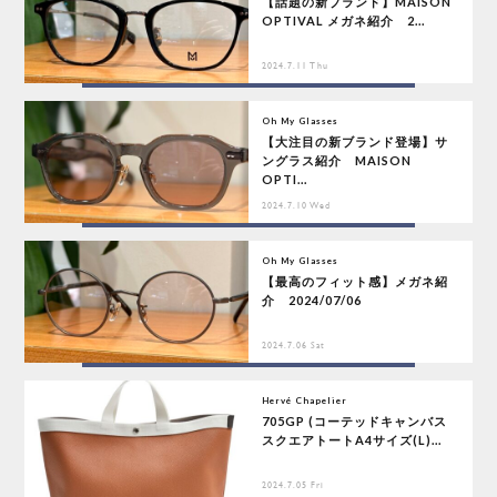
【話題の新ブランド】MAISON
OPTIVAL メガネ紹介 2...
2024.7.11 Thu
Oh My Glasses
【大注目の新ブランド登場】サ
ングラス紹介 MAISON
OPTI...
2024.7.10 Wed
Oh My Glasses
【最高のフィット感】メガネ紹
介 2024/07/06
2024.7.06 Sat
Hervé Chapelier
705GP (コーテッドキャンバス
スクエアトートA4サイズ(L)...
2024.7.05 Fri