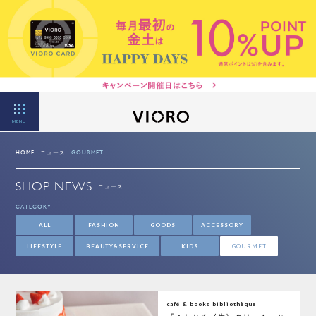
MENU
HOME
ニュース
GOURMET
SHOP NEWS
ニュース
CATEGORY
ALL
FASHION
GOODS
ACCESSORY
LIFESTYLE
BEAUTY&SERVICE
KIDS
GOURMET
café & books bibliothèque