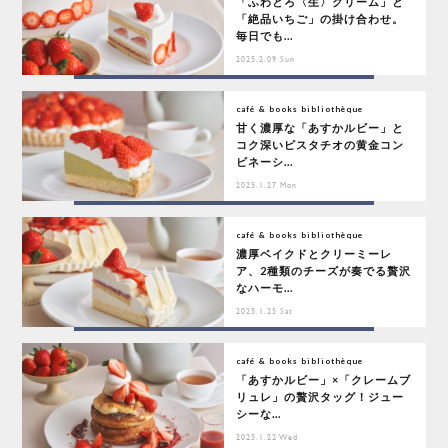
「ふわとろ〈生〉クリーム」と
「絶品いちご」の掛け合わせ。
毎日でも...
2025.2.09 Sun
café & books bibliothèque
甘く濃厚な「あすかルビー」と
コク深いピスタチオの黄金コン
ビネーシ...
2025.1.27 Mon
café & books bibliothèque
濃厚ベイクドとクリーミーレ
ア、2種類のチーズが奏でる贅沢
なハーモ...
2025.1.25 Sat
café & books bibliothèque
「あすかルビー」×「クレームブ
リュレ」の贅沢タッグ！ジュー
シーな...
2025.1.22 Wed