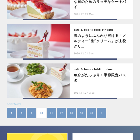
な日のためのリッチなケーキパ
イ
2024.12.09 Mon
café & books bibliothèque
雪のようにふんわり溶ける「メ
ルティー“生”クリーム」が主役
クリ...
2024.12.01 Sun
café & books bibliothèque
魚介がたっぷり！季節限定パス
タ
2024.11.27 Wed
PAGENAVI
T
8
9
10
11
12
20
30
40
L