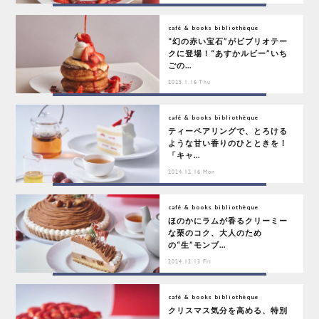
café & books bibliothèque
“幻の赤い宝石”がビブリオテー
クに登場！“あすかルビー”いち
ごの...
2025.1.16 Thu
café & books bibliothèque
ティーペアリングで、とろける
ような甘い香りのひとときを！
「キャ...
2024.12.16 Mon
café & books bibliothèque
ほのかにラムが香るクリーミー
な栗のコク、大人のため
の“生”モンブ...
2024.12.13 Fri
café & books bibliothèque
クリスマス気分を高める、特別