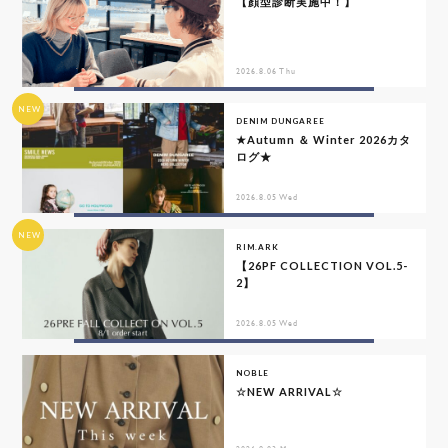
【顔型診断実施中！】
2026.8.06 Thu
NEW
DENIM DUNGAREE
★Autumn ＆ Winter 2026カタ
ログ★
2026.8.05 Wed
NEW
RIM.ARK
【26PF COLLECTION VOL.5-
2】
2026.8.05 Wed
NOBLE
☆NEW ARRIVAL☆