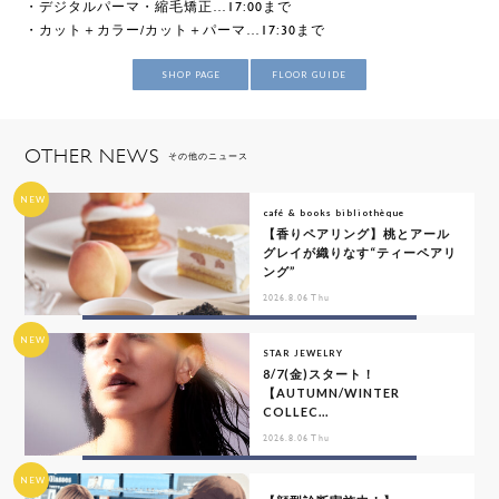
・デジタルパーマ・縮毛矯正…17:00まで
・カット＋カラー/カット＋パーマ…17:30まで
SHOP PAGE
FLOOR GUIDE
OTHER NEWS
その他のニュース
NEW
café & books bibliothèque
【香りペアリング】桃とアール
グレイが織りなす“ティーペアリ
ング”
2026.8.06 Thu
NEW
STAR JEWELRY
8/7(金)スタート！
【AUTUMN/WINTER
COLLEC...
2026.8.06 Thu
NEW