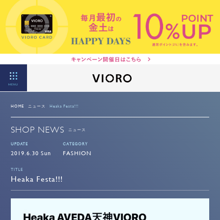
MENU
HOME
ニュース
Heaka Festa!!!
SHOP NEWS
ニュース
UPDATE
CATEGORY
2019.6.30 Sun
FASHION
TITLE
Heaka Festa!!!