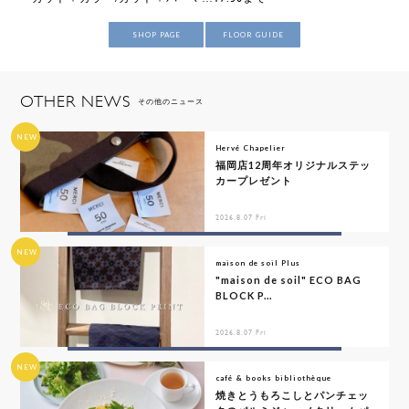
SHOP PAGE
FLOOR GUIDE
OTHER NEWS
その他のニュース
NEW
Hervé Chapelier
福岡店12周年オリジナルステッ
カープレゼント
2026.8.07 Fri
NEW
maison de soil Plus
"maison de soil" ECO BAG
BLOCK P...
2026.8.07 Fri
NEW
café & books bibliothèque
焼きとうもろこしとパンチェッ