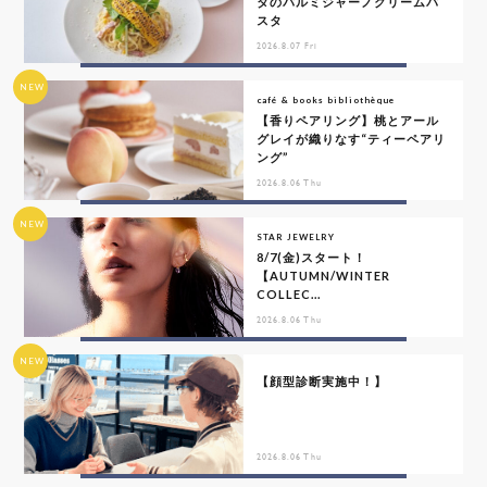
タのパルミジャーノクリームパ
スタ
2026.8.07 Fri
NEW
café & books bibliothèque
【香りペアリング】桃とアール
グレイが織りなす“ティーペアリ
ング”
2026.8.06 Thu
NEW
STAR JEWELRY
8/7(金)スタート！
【AUTUMN/WINTER
COLLEC...
2026.8.06 Thu
NEW
【顔型診断実施中！】
2026.8.06 Thu