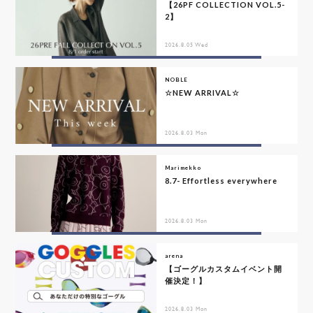
【26PF COLLECTION VOL.5-
2】
2026.8.05 Wed
NOBLE
☆NEW ARRIVAL☆
2026.8.03 Mon
Marimekko
8.7- Effortless everywhere
2026.8.03 Mon
arena
【ゴーグルカスタムイベント開
催決定！】
2026.8.03 Mon