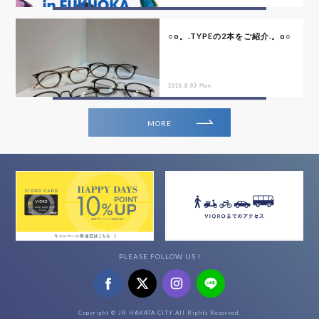
○o。.TYPEの2本をご紹介.。o○
2026.8.03 Mon
MORE
PLEASE FOLLOW US !
Copyright © JR HAKATA CITY All Rights Reserved.