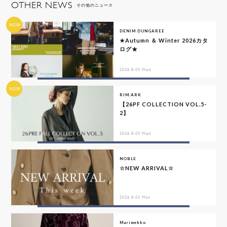
OTHER NEWS
その他のニュース
NEW
DENIM DUNGAREE
★Autumn ＆ Winter 2026カタ
ログ★
2026.8.05 Wed
NEW
RIM.ARK
【26PF COLLECTION VOL.5-
2】
2026.8.05 Wed
NOBLE
☆NEW ARRIVAL☆
2026.8.03 Mon
Marimekko