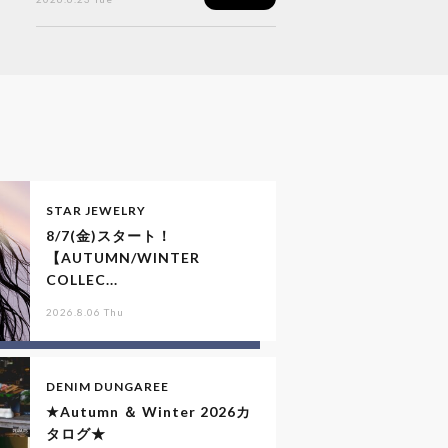
STAR JEWELRY
8/7(金)スタート！
【AUTUMN/WINTER
COLLEC...
2026.8.06 Thu
DENIM DUNGAREE
★Autumn ＆ Winter 2026カ
タログ★