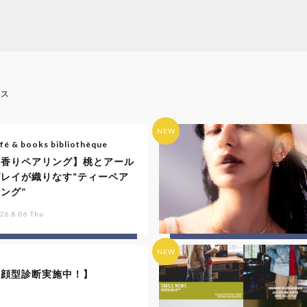
ース
NEW
fé & books bibliothèque
【香りペアリング】桃とアール
グレイが織りなす“ティーペア
ング”
26.8.06 Thu
NEW
【顔型診断実施中！】