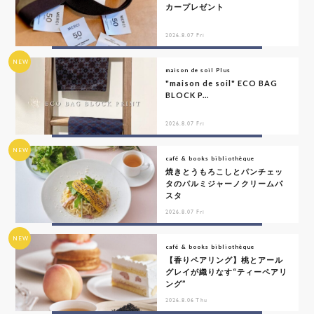
カープレゼント
2026.8.07 Fri
NEW
maison de soil Plus
"maison de soil" ECO BAG
BLOCK P...
2026.8.07 Fri
NEW
café & books bibliothèque
焼きとうもろこしとパンチェッ
タのパルミジャーノクリームパ
スタ
2026.8.07 Fri
NEW
café & books bibliothèque
【香りペアリング】桃とアール
グレイが織りなす“ティーペアリ
ング”
2026.8.06 Thu