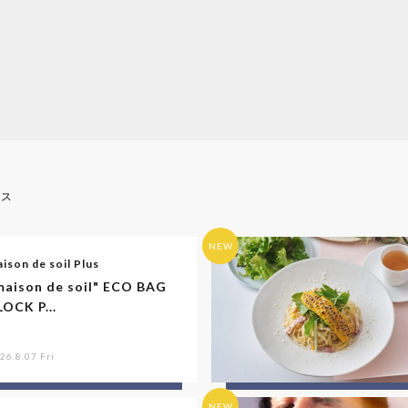
ース
NEW
ison de soil Plus
maison de soil" ECO BAG
LOCK P...
26.8.07 Fri
NEW