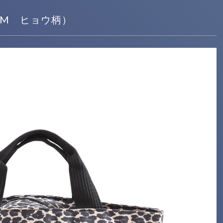
トM ヒョウ柄）