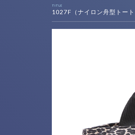
TITLE
1027F（ナイロン舟型トー