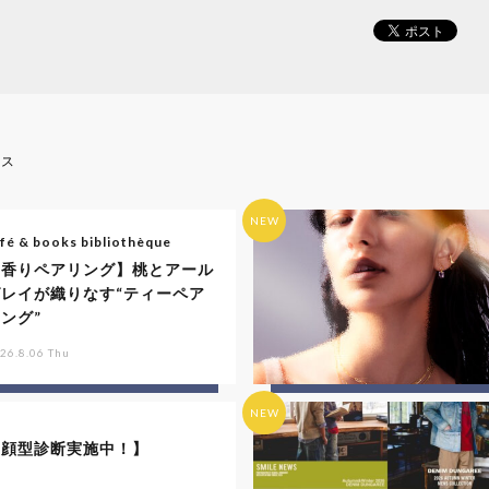
ース
NEW
fé & books bibliothèque
【香りペアリング】桃とアール
グレイが織りなす“ティーペア
ング”
26.8.06 Thu
NEW
【顔型診断実施中！】