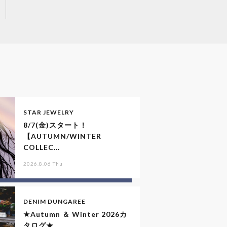
STAR JEWELRY
8/7(金)スタート！
【AUTUMN/WINTER
COLLEC...
2026.8.06 Thu
DENIM DUNGAREE
★Autumn ＆ Winter 2026カ
タログ★