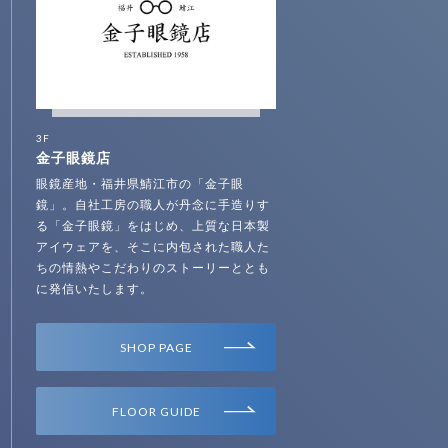
3F
金子眼鏡店
眼鏡産地・福井県鯖江市の「金子眼
鏡」。自社工房の職人が丹念に手造りす
る「金子眼鏡」をはじめ、上質な日本製
アイウェアを、そこに内包された職人た
ちの情熱やこだわりのストーリーととも
に発信いたします。
SHOP PAGE
FLOOR GUIDE