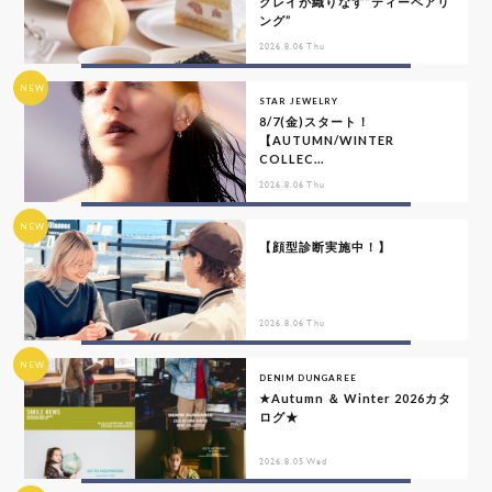
グレイが織りなす“ティーペアリ
ング”
2026.8.06 Thu
NEW
STAR JEWELRY
8/7(金)スタート！
【AUTUMN/WINTER
COLLEC...
2026.8.06 Thu
NEW
【顔型診断実施中！】
2026.8.06 Thu
NEW
DENIM DUNGAREE
★Autumn ＆ Winter 2026カタ
ログ★
2026.8.05 Wed