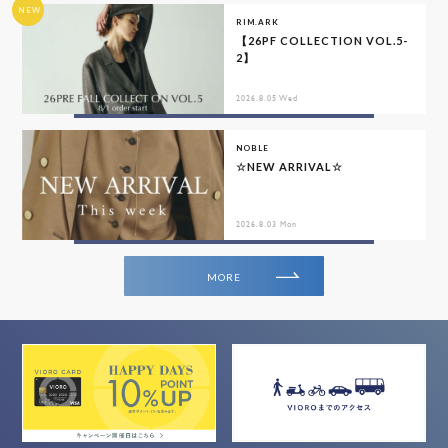
NEW
RIM.ARK
【26PF COLLECTION VOL.5-
2】
2026.8.05 Wed
NOBLE
☆NEW ARRIVAL☆
2026.8.03 Mon
MORE