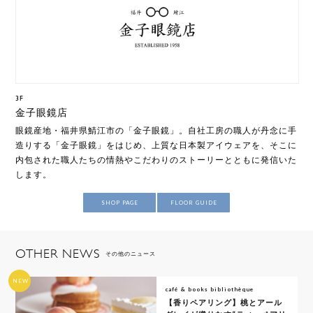
3F
金子眼鏡店
眼鏡産地・福井県鯖江市の「金子眼鏡」。自社工房の職人が丹念に手
造りする「金子眼鏡」をはじめ、上質な日本製アイウェアを、そこに
内包された職人たちの情熱やこだわりのストーリーとともに発信いた
します。
SHOP PAGE
FLOOR GUIDE
OTHER NEWS
その他のニュース
NEW
café & books bibliothèque
【香りペアリング】桃とアール