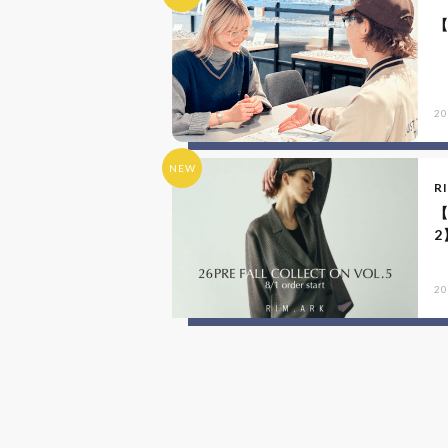
20
NEW
R
【
2
20