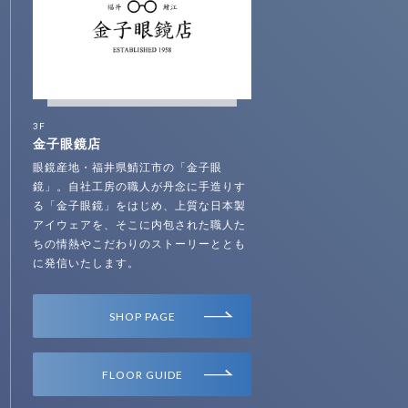
3F
金子眼鏡店
眼鏡産地・福井県鯖江市の「金子眼
鏡」。自社工房の職人が丹念に手造りす
る「金子眼鏡」をはじめ、上質な日本製
アイウェアを、そこに内包された職人た
ちの情熱やこだわりのストーリーととも
に発信いたします。
SHOP PAGE
FLOOR GUIDE