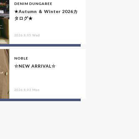
DENIM DUNGAREE
★Autumn ＆ Winter 2026カ
タログ★
2026.8.05 Wed
NOBLE
☆NEW ARRIVAL☆
2026.8.03 Mon