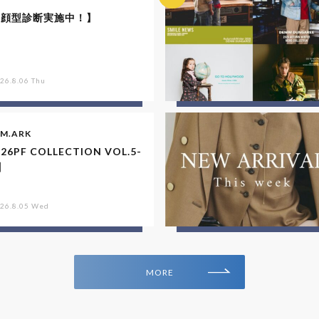
【顔型診断実施中！】
26.8.06 Thu
IM.ARK
26PF COLLECTION VOL.5-
】
26.8.05 Wed
MORE