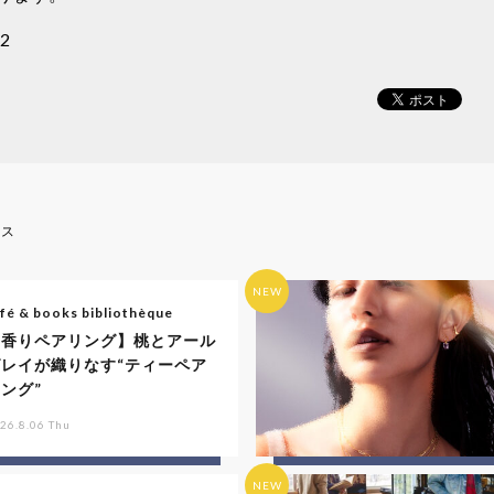
2
ース
NEW
fé & books bibliothèque
【香りペアリング】桃とアール
グレイが織りなす“ティーペア
ング”
26.8.06 Thu
NEW