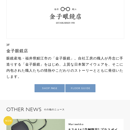
3F
金子眼鏡店
眼鏡産地・福井県鯖江市の「金子眼鏡」。自社工房の職人が丹念に手
造りする「金子眼鏡」をはじめ、上質な日本製アイウェアを、そこに
内包された職人たちの情熱やこだわりのストーリーとともに発信いた
します。
SHOP PAGE
FLOOR GUIDE
OTHER NEWS
その他のニュース
NEW
Marimekko
8.7-8.16 [店舗限定] プラスポイ