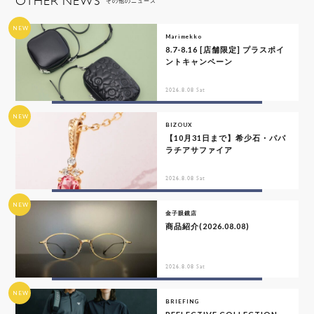
OTHER NEWS
その他のニュース
NEW
Marimekko
8.7-8.16 [店舗限定] プラスポイ
ントキャンペーン
2026.8.08 Sat
NEW
BIZOUX
【10月31日まで】希少石・パパ
ラチアサファイア
2026.8.08 Sat
NEW
金子眼鏡店
商品紹介(2026.08.08)
2026.8.08 Sat
NEW
BRIEFING