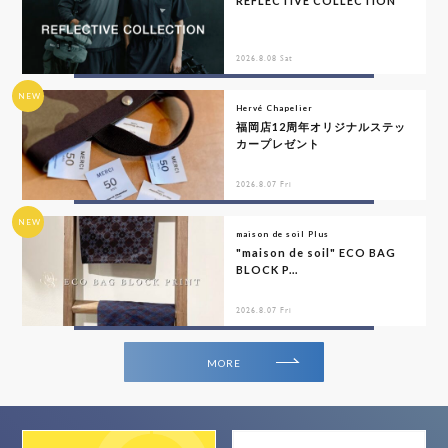
REFLECTIVE COLLECTION
2026.8.08 Sat
NEW
Hervé Chapelier
福岡店12周年オリジナルステッ
カープレゼント
2026.8.07 Fri
NEW
maison de soil Plus
"maison de soil" ECO BAG
BLOCK P...
2026.8.07 Fri
MORE