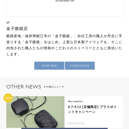
3F
金子眼鏡店
眼鏡産地・福井県鯖江市の「金子眼鏡」。自社工房の職人が丹念に手
造りする「金子眼鏡」をはじめ、上質な日本製アイウェアを、そこに
内包された職人たちの情熱やこだわりのストーリーとともに発信いた
します。
SHOP PAGE
FLOOR GUIDE
OTHER NEWS
その他のニュース
NEW
Marimekko
8.7-8.16 [店舗限定] プラスポイ
ントキャンペーン
2026.8.08 Sat