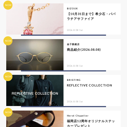
NEW
BIZOUX
【10月31日まで】希少石・パパ
ラチアサファイア
2026.8.08 Sat
NEW
金子眼鏡店
商品紹介(2026.08.08)
2026.8.08 Sat
NEW
BRIEFING
REFLECTIVE COLLECTION
2026.8.08 Sat
NEW
Hervé Chapelier
福岡店12周年オリジナルステッ
カープレゼント