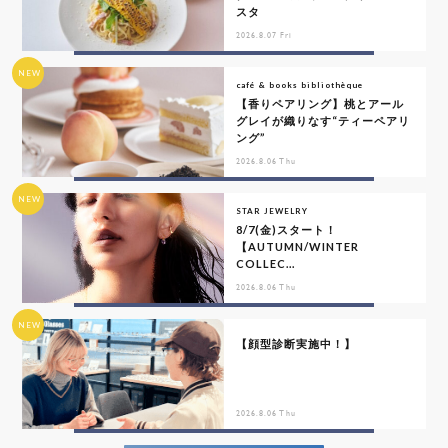
スタ
2026.8.07 Fri
NEW
café & books bibliothèque
【香りペアリング】桃とアール
グレイが織りなす“ティーペアリ
ング”
2026.8.06 Thu
NEW
STAR JEWELRY
8/7(金)スタート！
【AUTUMN/WINTER
COLLEC...
2026.8.06 Thu
NEW
【顔型診断実施中！】
2026.8.06 Thu