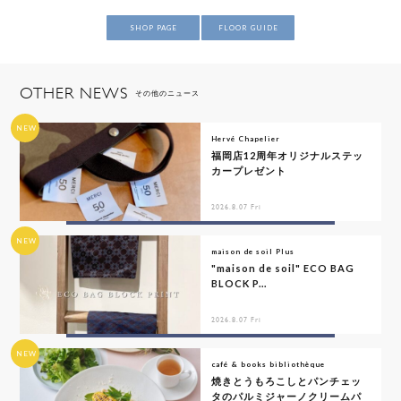
SHOP PAGE
FLOOR GUIDE
OTHER NEWS
その他のニュース
NEW
Hervé Chapelier
福岡店12周年オリジナルステッ
カープレゼント
2026.8.07 Fri
NEW
maison de soil Plus
"maison de soil" ECO BAG
BLOCK P...
2026.8.07 Fri
NEW
café & books bibliothèque
焼きとうもろこしとパンチェッ
タのパルミジャーノクリームパ