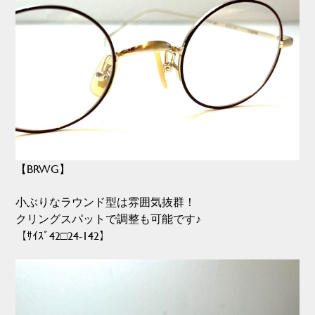
【BRWG】
小ぶりなラウンド型は雰囲気抜群！
クリングスパットで調整も可能です♪
【ｻｲｽﾞ42□24-142】