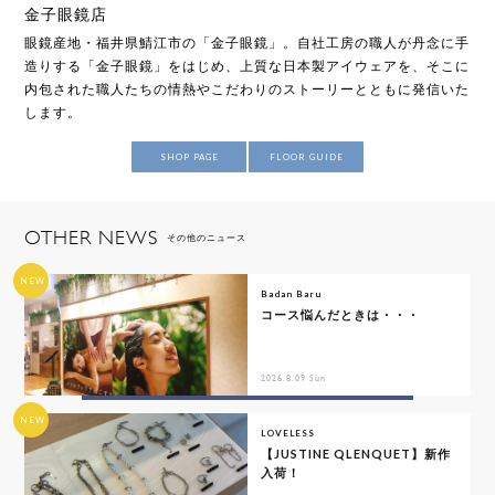
金子眼鏡店
眼鏡産地・福井県鯖江市の「金子眼鏡」。自社工房の職人が丹念に手
造りする「金子眼鏡」をはじめ、上質な日本製アイウェアを、そこに
内包された職人たちの情熱やこだわりのストーリーとともに発信いた
します。
SHOP PAGE
FLOOR GUIDE
OTHER NEWS
その他のニュース
NEW
Badan Baru
コース悩んだときは・・・
2026.8.09 Sun
NEW
LOVELESS
【JUSTINE QLENQUET】新作
入荷！