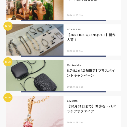
2026.8.09 Sun
NEW
LOVELESS
【JUSTINE QLENQUET】新作
入荷！
2026.8.09 Sun
NEW
Marimekko
8.7-8.16 [店舗限定] プラスポイ
ントキャンペーン
2026.8.08 Sat
NEW
BIZOUX
【10月31日まで】希少石・パパ
ラチアサファイア
2026.8.08 Sat