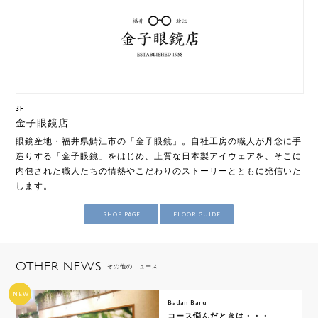
3F
金子眼鏡店
眼鏡産地・福井県鯖江市の「金子眼鏡」。自社工房の職人が丹念に手
造りする「金子眼鏡」をはじめ、上質な日本製アイウェアを、そこに
内包された職人たちの情熱やこだわりのストーリーとともに発信いた
します。
SHOP PAGE
FLOOR GUIDE
OTHER NEWS
その他のニュース
NEW
Badan Baru
コース悩んだときは・・・