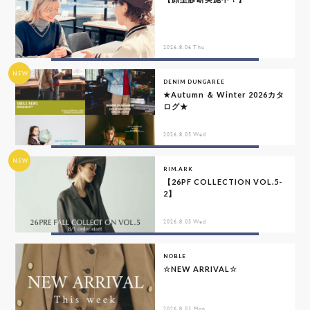
2026.8.06 Thu
NEW
DENIM DUNGAREE
★Autumn ＆ Winter 2026カタ
ログ★
2026.8.05 Wed
NEW
RIM.ARK
【26PF COLLECTION VOL.5-
2】
2026.8.05 Wed
NOBLE
☆NEW ARRIVAL☆
2026.8.03 Mon