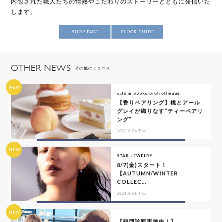
内包された職人たちの情熱やこだわりのストーリーとともに発信いた
します。
SHOP PAGE
FLOOR GUIDE
OTHER NEWS
その他のニュース
NEW
café & books bibliothèque
【香りペアリング】桃とアール
グレイが織りなす“ティーペアリ
ング”
2026.8.06 Thu
NEW
STAR JEWELRY
8/7(金)スタート！
【AUTUMN/WINTER
COLLEC...
2026.8.06 Thu
NEW
【顔型診断実施中！】