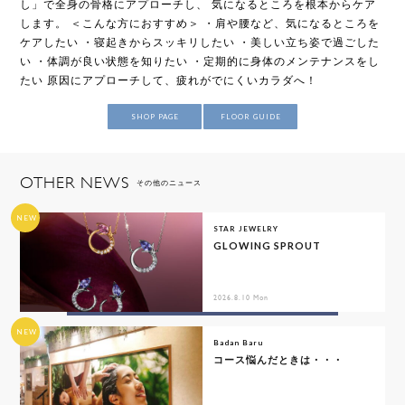
し」で全身の骨格にアプローチし、 気になるところを根本からケア
します。 ＜こんな方におすすめ＞ ・肩や腰など、気になるところを
ケアしたい ・寝起きからスッキリしたい ・美しい立ち姿で過ごした
い ・体調が良い状態を知りたい ・定期的に身体のメンテナンスをし
たい 原因にアプローチして、疲れがでにくいカラダへ！
SHOP PAGE
FLOOR GUIDE
OTHER NEWS
その他のニュース
NEW
STAR JEWELRY
GLOWING SPROUT
2026.8.10 Mon
NEW
Badan Baru
コース悩んだときは・・・