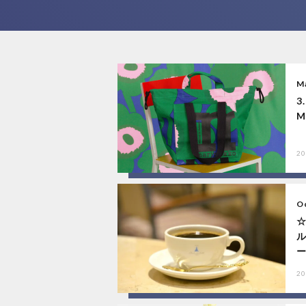
M
3
M
20
O
ー.
20