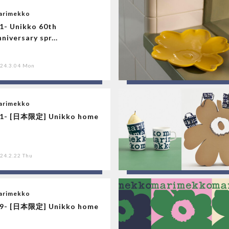
arimekko
.1- Unikko 60th
nniversary spr...
24.3.04 Mon
arimekko
.1- [日本限定] Unikko home
24.2.22 Thu
arimekko
.9- [日本限定] Unikko home