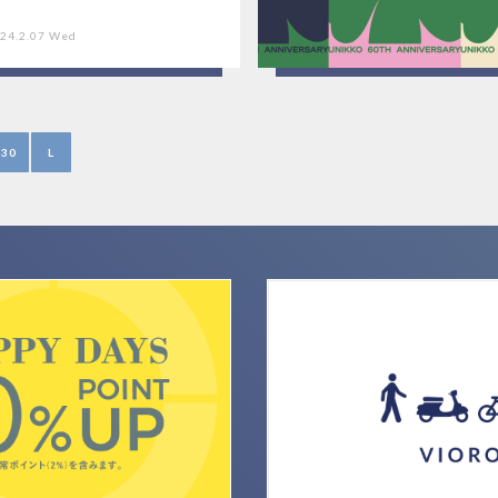
24.2.07 Wed
30
L