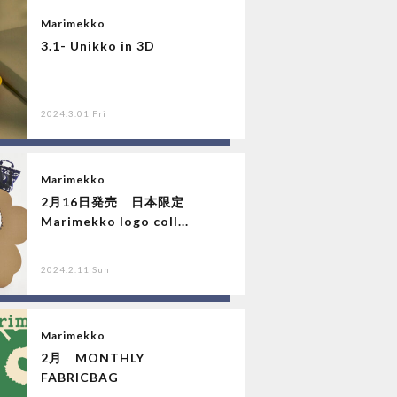
Marimekko
3.1- Unikko in 3D
2024.3.01 Fri
Marimekko
2月16日発売 日本限定
Marimekko logo coll...
2024.2.11 Sun
Marimekko
2月 MONTHLY
FABRICBAG