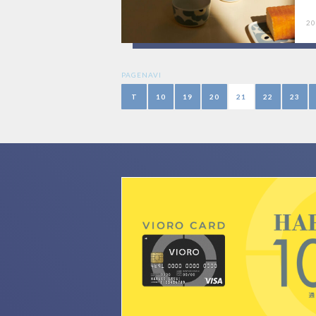
20
PAGENAVI
T
10
19
20
21
22
23