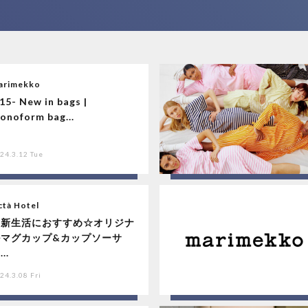
arimekko
.15- New in bags |
onoform bag...
24.3.12 Tue
ctà Hotel
☆新生活におすすめ☆オリジナ
ルマグカップ&カップソーサ
..
24.3.08 Fri