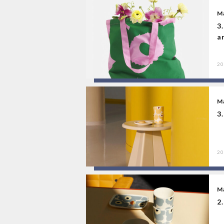
M
3
a
20
M
3
20
M
2