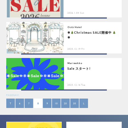
2026.1.04 Sun
Octà Hotel
❄
Christmas SALE開催中
❄
2025.12.19 Fri
Marimekko
Sale スタート!
2025.12.16 Tue
PAGENAVI
T
6
7
8
9
10
20
30
L