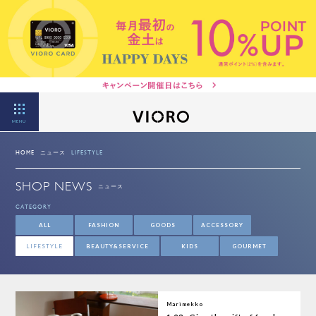
MENU
HOME
ニュース
LIFESTYLE
SHOP NEWS
ニュース
CATEGORY
ALL
FASHION
GOODS
ACCESSORY
LIFESTYLE
BEAUTY&SERVICE
KIDS
GOURMET
Marimekko