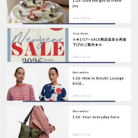
1.23- Give the gift of fresh
joy
2026.1.20 Tue
Octà Hotel
☆★1/17～SALE商品追加＆再値
下げのご案内★☆
2026.1.18 Sun
Marimekko
1.16- New in Kioski: Lounge
bold...
2026.1.18 Sun
Marimekko
1.16- Your everyday hero
2026.1.17 Sat