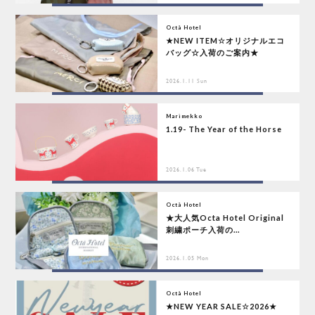
Octà Hotel
★NEW ITEM☆オリジナルエコ
バッグ☆入荷のご案内★
2026.1.11 Sun
Marimekko
1.19- The Year of the Horse
2026.1.06 Tue
Octà Hotel
★大人気Octa Hotel Original
刺繍ポーチ入荷の...
2026.1.05 Mon
Octà Hotel
★NEW YEAR SALE☆2026★