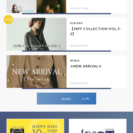
2026.8.05 Wed
NEW
RIM.ARK
【26PF COLLECTION VOL.5-
2】
2026.8.05 Wed
NOBLE
☆NEW ARRIVAL☆
2026.8.03 Mon
MORE