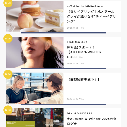
NEW
café & books bibliothèque
【香りペアリング】桃とアール
グレイが織りなす“ティーペアリ
ング”
2026.8.06 Thu
NEW
STAR JEWELRY
8/7(金)スタート！
【AUTUMN/WINTER
COLLEC...
2026.8.06 Thu
NEW
【顔型診断実施中！】
2026.8.06 Thu
NEW
DENIM DUNGAREE
★Autumn ＆ Winter 2026カタ
ログ★