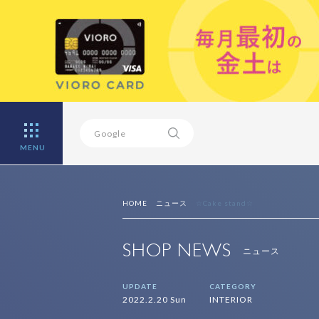
MENU
HOME
ニュース
☆Cake stand☆
SHOP NEWS
ニュース
UPDATE
CATEGORY
2022.2.20 Sun
INTERIOR