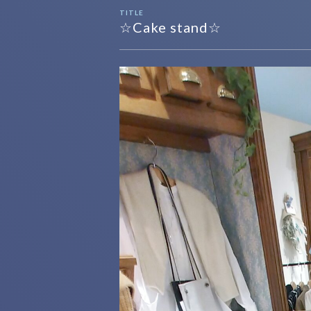
TITLE
☆Cake stand☆