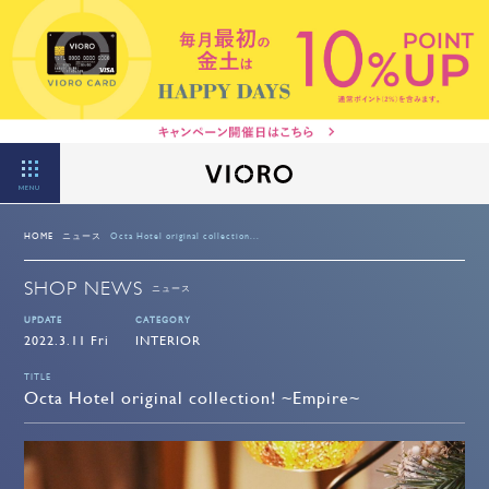
MENU
HOME
ニュース
Octa Hotel original collection...
SHOP NEWS
ニュース
UPDATE
CATEGORY
2022.3.11 Fri
INTERIOR
TITLE
Octa Hotel original collection! ~Empire~