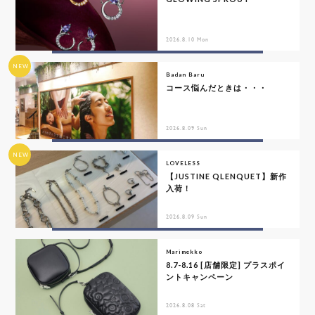
2026.8.10 Mon
NEW
Badan Baru
コース悩んだときは・・・
2026.8.09 Sun
NEW
LOVELESS
【JUSTINE QLENQUET】新作
入荷！
2026.8.09 Sun
Marimekko
8.7-8.16 [店舗限定] プラスポイ
ントキャンペーン
2026.8.08 Sat