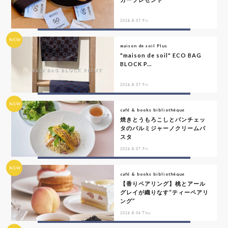
2026.8.07 Fri
NEW
maison de soil Plus
"maison de soil" ECO BAG
BLOCK P...
2026.8.07 Fri
NEW
café & books bibliothèque
焼きとうもろこしとパンチェッ
タのパルミジャーノクリームパ
スタ
2026.8.07 Fri
NEW
café & books bibliothèque
【香りペアリング】桃とアール
グレイが織りなす“ティーペアリ
ング”
2026.8.06 Thu