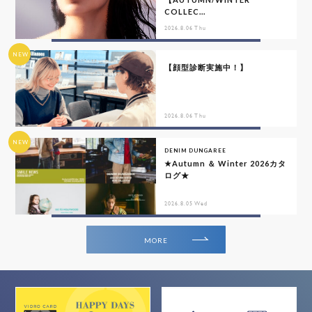
COLLEC...
2026.8.06 Thu
NEW
【顔型診断実施中！】
2026.8.06 Thu
NEW
DENIM DUNGAREE
★Autumn ＆ Winter 2026カタ
ログ★
2026.8.05 Wed
MORE