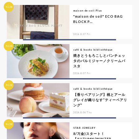
NEW
maison de soil Plus
"maison de soil" ECO BAG
BLOCK P...
2026.8.07 Fri
NEW
café & books bibliothèque
焼きとうもろこしとパンチェッ
タのパルミジャーノクリームパ
スタ
2026.8.07 Fri
NEW
café & books bibliothèque
【香りペアリング】桃とアール
グレイが織りなす“ティーペアリ
ング”
2026.8.06 Thu
NEW
STAR JEWELRY
8/7(金)スタート！
【AUTUMN/WINTER