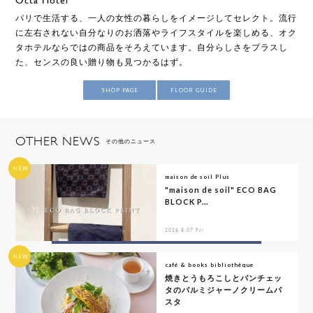
パリで生活する、一人の女性の暮らしをイメージしてセレクト。流行
に左右されない自分なりのお洒落やライフスタイルを楽しめる、オク
タホテルならではの商品をそろえています。自分らしさをプラスし
た、センスの良い贈り物も見つかるはず。
SHOP PAGE
FLOOR GUIDE
OTHER NEWS
その他のニュース
NEW
maison de soil Plus
"maison de soil" ECO BAG
BLOCK P...
2026.8.07 Fri
NEW
café & books bibliothèque
焼きとうもろこしとパンチェッ
タのパルミジャーノクリームパ
スタ