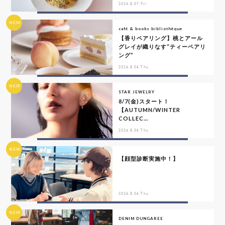
2026.8.07 Fri
NEW
café & books bibliothèque
【香りペアリング】桃とアール
グレイが織りなす“ティーペアリ
ング”
2026.8.06 Thu
NEW
STAR JEWELRY
8/7(金)スタート！
【AUTUMN/WINTER
COLLEC...
2026.8.06 Thu
NEW
【顔型診断実施中！】
2026.8.06 Thu
NEW
DENIM DUNGAREE