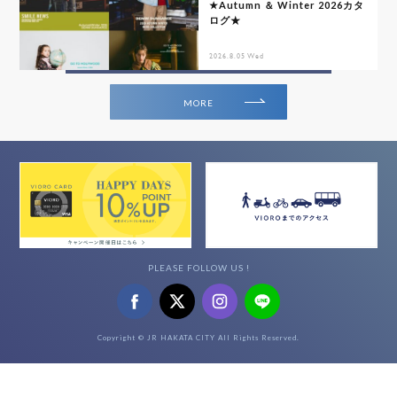
★Autumn ＆ Winter 2026カタ
ログ★
2026.8.05 Wed
MORE
PLEASE FOLLOW US !
Copyright © JR HAKATA CITY All Rights Reserved.