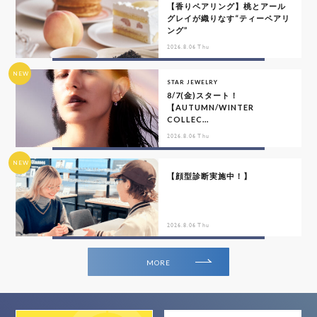
【香りペアリング】桃とアール
グレイが織りなす“ティーペアリ
ング”
2026.8.06 Thu
NEW
STAR JEWELRY
8/7(金)スタート！
【AUTUMN/WINTER
COLLEC...
2026.8.06 Thu
NEW
【顔型診断実施中！】
2026.8.06 Thu
MORE