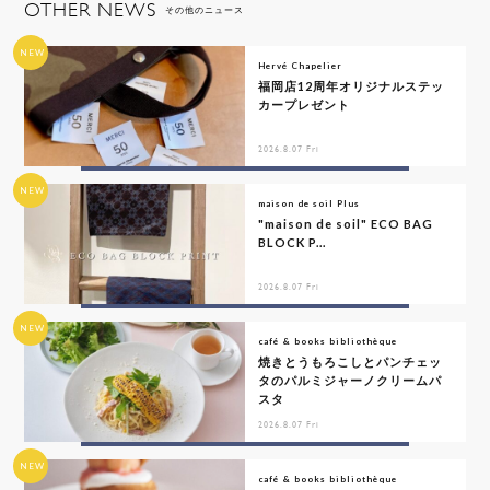
OTHER NEWS
その他のニュース
NEW
Hervé Chapelier
福岡店12周年オリジナルステッ
カープレゼント
2026.8.07 Fri
NEW
maison de soil Plus
"maison de soil" ECO BAG
BLOCK P...
2026.8.07 Fri
NEW
café & books bibliothèque
焼きとうもろこしとパンチェッ
タのパルミジャーノクリームパ
スタ
2026.8.07 Fri
NEW
café & books bibliothèque