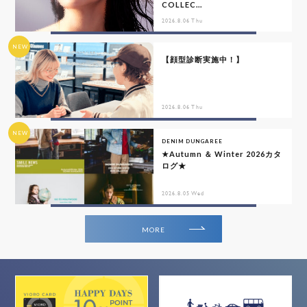
COLLEC...
2026.8.06 Thu
NEW
【顔型診断実施中！】
2026.8.06 Thu
NEW
DENIM DUNGAREE
★Autumn ＆ Winter 2026カタ
ログ★
2026.8.05 Wed
MORE