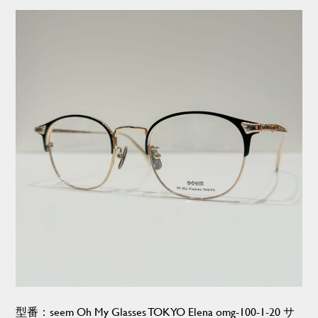
型番：seem Oh My Glasses TOKYO Elena omg-100-1-20 サ