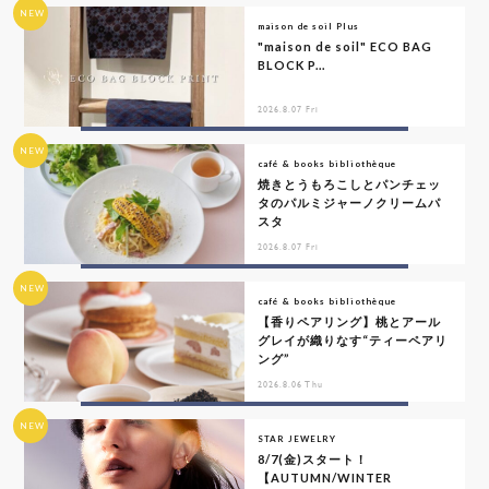
NEW
maison de soil Plus
"maison de soil" ECO BAG
BLOCK P...
2026.8.07 Fri
NEW
café & books bibliothèque
焼きとうもろこしとパンチェッ
タのパルミジャーノクリームパ
スタ
2026.8.07 Fri
NEW
café & books bibliothèque
【香りペアリング】桃とアール
グレイが織りなす“ティーペアリ
ング”
2026.8.06 Thu
NEW
STAR JEWELRY
8/7(金)スタート！
【AUTUMN/WINTER