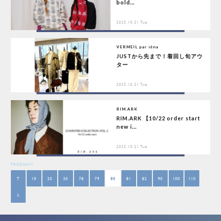
bold...
2025.10.21 Tue
VERMEIL par iéna
JUSTから先まで！着回し旬アウ
ター
2025.10.21 Tue
RIM.ARK
RIM.ARK 【10/22 order start
new i...
2025.10.21 Tue
PAGENAVI
T
10
20
30
78
79
80
81
82
90
100
110
L