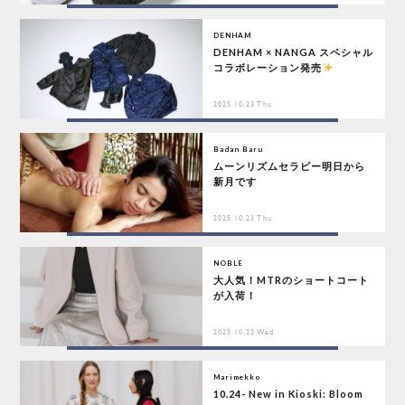
DENHAM
DENHAM × NANGA スペシャル
コラボレーション発売
2025.10.23 Thu
Badan Baru
ムーンリズムセラピー明日から
新月です
2025.10.23 Thu
NOBLE
大人気！MTRのショートコート
が入荷！
2025.10.22 Wed
Marimekko
10.24- New in Kioski: Bloom