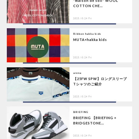
"maison de soil" WOOL
COTTON CHE...
2025.10.24 Fri
Ribbon hakka kids
MUTA×hakka kids
2025.10.24 Fri
arena
【25FW SPW】ロングスリーブ
Tシャツのご紹介
2025.10.24 Fri
BRIEFING
BRIEFING 【BRIEFING ×
BRIDGESTONE...
2025.10.24 Fri