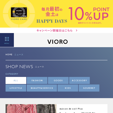
MENU
HOME
ニュース
SHOP NEWS
ニュース
CATEGORY
ALL
FASHION
GOODS
ACCESSORY
LIFESTYLE
BEAUTY&SERVICE
KIDS
GOURMET
maison de soil Plus