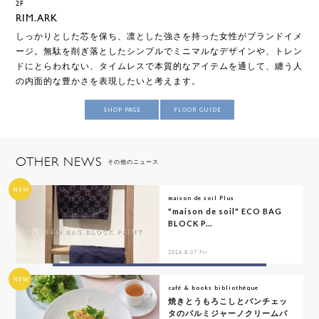
2F
RIM.ARK
しっかりとした芯を保ち、凛とした強さを持った女性がブランドイメ
ージ。無駄を削ぎ落としたシンプルでミニマルなデザインや、トレン
ドにとらわれない、タイムレスで本質的なアイテムを通して、纏う人
の内面的な豊かさを表現したいと考えます。
SHOP PAGE
FLOOR GUIDE
OTHER NEWS
その他のニュース
NEW
maison de soil Plus
"maison de soil" ECO BAG
BLOCK P...
2026.8.07 Fri
NEW
café & books bibliothèque
焼きとうもろこしとパンチェッ
タのパルミジャーノクリームパ