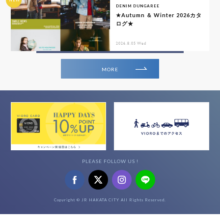
NEW
DENIM DUNGAREE
★Autumn ＆ Winter 2026カタ
ログ★
2026.8.05 Wed
MORE
PLEASE FOLLOW US !
Copyright © JR HAKATA CITY All Rights Reserved.