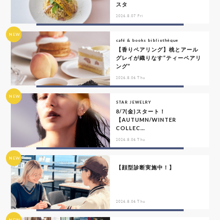
スタ
2026.8.07 Fri
NEW
café & books bibliothèque
【香りペアリング】桃とアール
グレイが織りなす“ティーペアリ
ング”
2026.8.06 Thu
NEW
STAR JEWELRY
8/7(金)スタート！
【AUTUMN/WINTER
COLLEC...
2026.8.06 Thu
NEW
【顔型診断実施中！】
2026.8.06 Thu