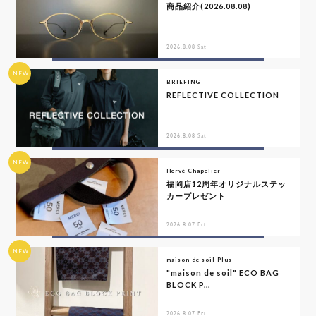
商品紹介(2026.08.08)
2026.8.08 Sat
NEW
BRIEFING
REFLECTIVE COLLECTION
2026.8.08 Sat
NEW
Hervé Chapelier
福岡店12周年オリジナルステッ
カープレゼント
2026.8.07 Fri
NEW
maison de soil Plus
"maison de soil" ECO BAG
BLOCK P...
2026.8.07 Fri