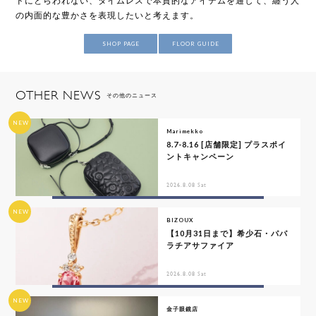
の内面的な豊かさを表現したいと考えます。
SHOP PAGE
FLOOR GUIDE
OTHER NEWS
その他のニュース
NEW
Marimekko
8.7-8.16 [店舗限定] プラスポイ
ントキャンペーン
2026.8.08 Sat
NEW
BIZOUX
【10月31日まで】希少石・パパ
ラチアサファイア
2026.8.08 Sat
NEW
金子眼鏡店