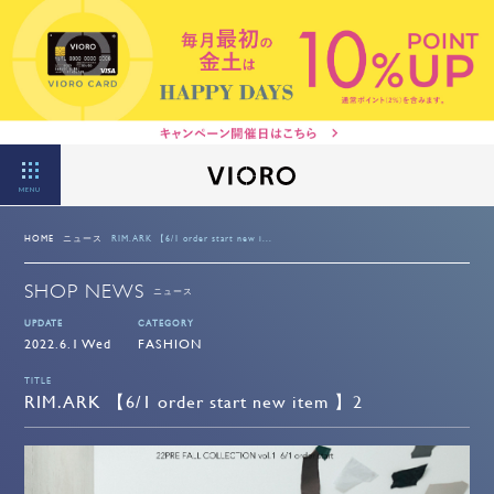
MENU
HOME
ニュース
RIM.ARK 【6/1 order start new i...
SHOP NEWS
ニュース
UPDATE
CATEGORY
2022.6.1 Wed
FASHION
TITLE
RIM.ARK 【6/1 order start new item 】2