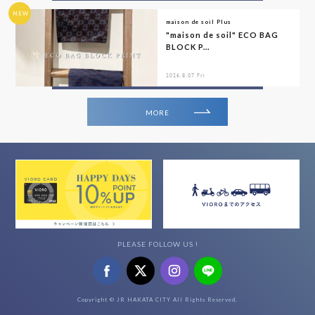
NEW
maison de soil Plus
"maison de soil" ECO BAG
BLOCK P...
2026.8.07 Fri
MORE
PLEASE FOLLOW US !
Copyright © JR HAKATA CITY All Rights Reserved.