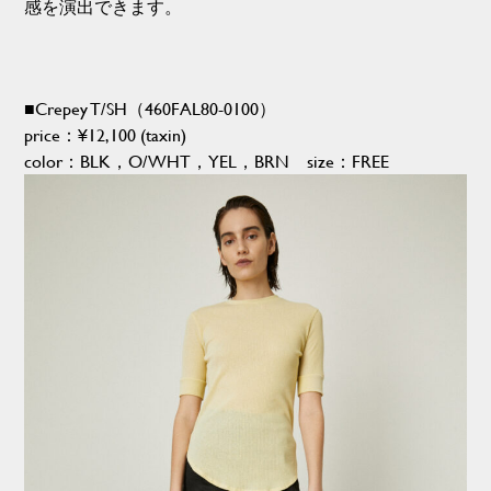
感を演出できます。
■Crepey T/SH（460FAL80-0100）
price：
¥12,100
(taxin)
color：BLK，O/WHT，YEL，BRN size：FREE