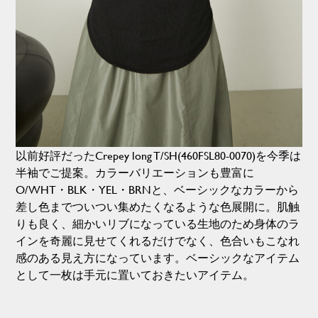
以前好評だったCrepey long T/SH(460FSL80-0070)を今季は
半袖でご提案。カラーバリエーションも豊富に
O/WHT・BLK・YEL・BRNと、ベーシックなカラーから
差し色までついつい集めたくなるような色展開に。肌触
りも良く、細かいリブになっている生地のため身体のラ
インを奇麗に見せてくれるだけでなく、色合いもこなれ
感のある見え方になっています。ベーシックなアイテム
として一枚は手元に置いておきたいアイテム。