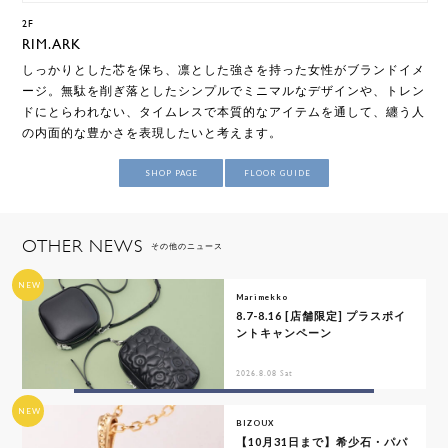
2F
RIM.ARK
しっかりとした芯を保ち、凛とした強さを持った女性がブランドイメ
ージ。無駄を削ぎ落としたシンプルでミニマルなデザインや、トレン
ドにとらわれない、タイムレスで本質的なアイテムを通して、纏う人
の内面的な豊かさを表現したいと考えます。
SHOP PAGE
FLOOR GUIDE
OTHER NEWS
その他のニュース
NEW
Marimekko
8.7-8.16 [店舗限定] プラスポイ
ントキャンペーン
2026.8.08 Sat
NEW
BIZOUX
【10月31日まで】希少石・パパ