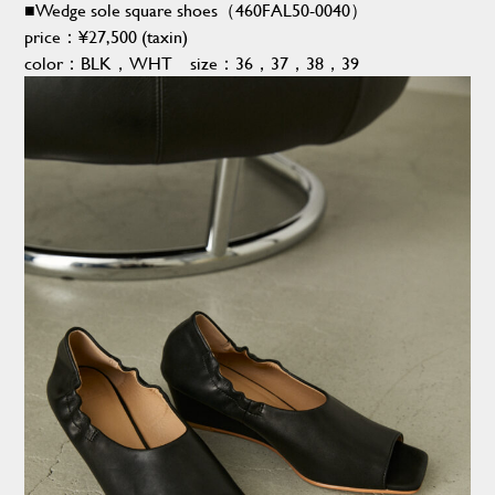
■Wedge sole square shoes（460FAL50-0040）
price：
¥27,500
(taxin)
color：BLK，WHT size：36，37，38，39