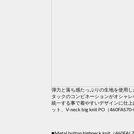
弾力と落ち感たっぷりの生地を使用し
タックのコンビネーションがオシャレ
統一する事で着やすいデザインに仕上
ット、V-neck big knit PO（46
■Metal button highneck knit（460FA