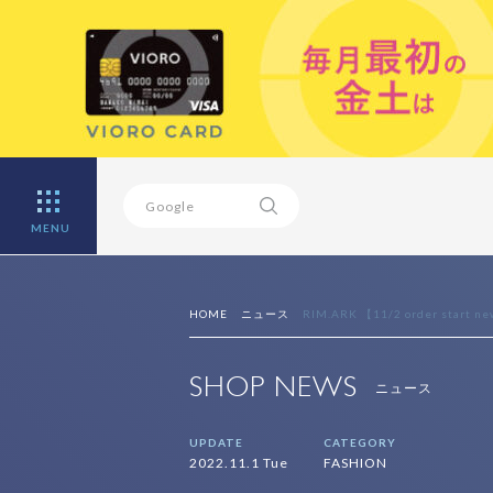
MENU
HOME
ニュース
RIM.ARK 【11/2 order start new
SHOP NEWS
ニュース
UPDATE
CATEGORY
2022.11.1 Tue
FASHION