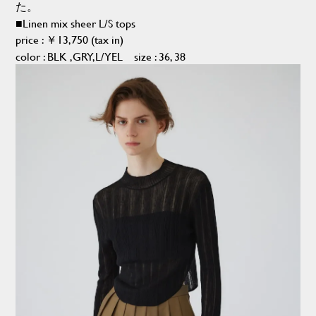
た。
■
Linen mix sheer L/S tops
price : ￥13,750 (tax in)
color : BLK ,GRY,L/YEL size : 36, 38