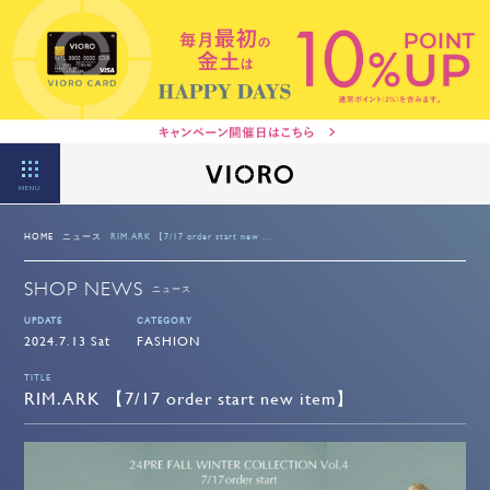
MENU
HOME
ニュース
RIM.ARK 【7/17 order start new ...
SHOP NEWS
ニュース
UPDATE
CATEGORY
2024.7.13 Sat
FASHION
TITLE
RIM.ARK 【7/17 order start new item】