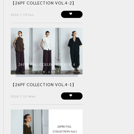
【26PF COLLECTION VOL.4-2】
2026.7.19 Sun
【26PF COLLECTION VOL.4-1】
2026.7.15 Wed