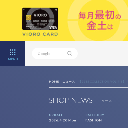
MENU
HOME
ニュース
【26SS COLLECTION VOL.4-3】
SHOP NEWS
ニュース
UPDATE
CATEGORY
2026.4.20 Mon
FASHION