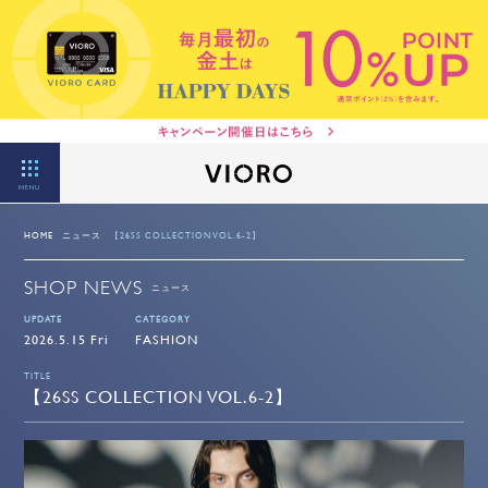
MENU
HOME
ニュース
【26SS COLLECTION VOL.6-2】
SHOP NEWS
ニュース
UPDATE
CATEGORY
2026.5.15 Fri
FASHION
TITLE
【26SS COLLECTION VOL.6-2】