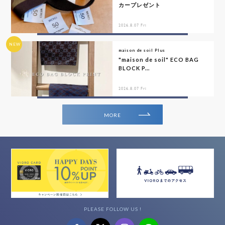
カープレゼント
2026.8.07 Fri
NEW
maison de soil Plus
"maison de soil" ECO BAG
BLOCK P...
2026.8.07 Fri
MORE
PLEASE FOLLOW US !