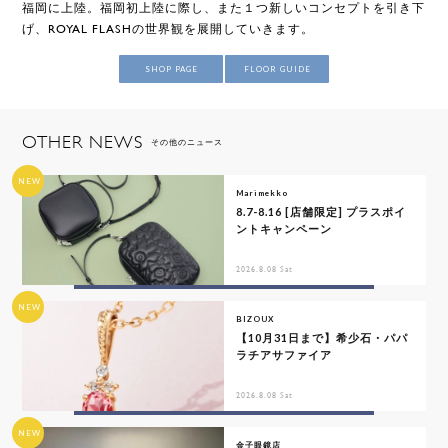
福岡に上陸。福岡初上陸に際し、また１つ新しいコンセプトを引き下
げ、ROYAL FLASHの世界観を展開していきます。
SHOP PAGE
FLOOR GUIDE
OTHER NEWS
その他のニュース
NEW
Marimekko
8.7-8.16 [店舗限定] プラスポイ
ントキャンペーン
2026.8.08 Sat
NEW
BIZOUX
【10月31日まで】希少石・パパ
ラチアサファイア
2026.8.08 Sat
NEW
金子眼鏡店