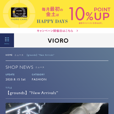
MENU
HOME
ニュース
【grounds】"New Arrivals"
SHOP NEWS
ニュース
UPDATE
CATEGORY
2020.8.15 Sat
FASHION
TITLE
【grounds】”New Arrivals”