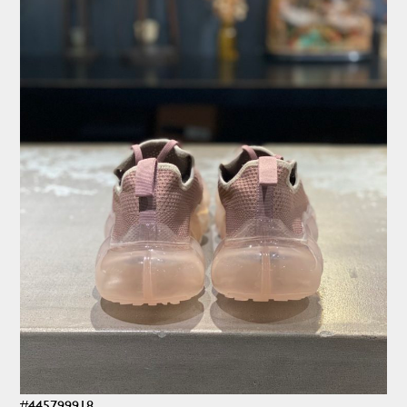
#445799918