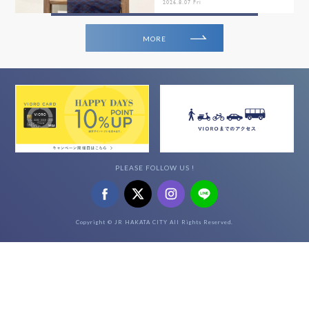
2026.8.07 Fri
MORE
PLEASE FOLLOW US !
Copyright © JR HAKATA CITY All Rights Reserved.