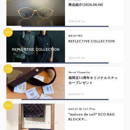
商品紹介(2026.08.08)
2026.8.08 Sat
NEW
BRIEFING
REFLECTIVE COLLECTION
2026.8.08 Sat
NEW
Hervé Chapelier
福岡店12周年オリジナルステッ
カープレゼント
2026.8.07 Fri
NEW
maison de soil Plus
"maison de soil" ECO BAG
BLOCK P...