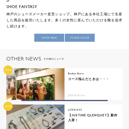
2F
SHOE FANTASY
神戸のシューズメーカー直営ショップ。神戸にある本社工場にて生産
した商品を販売いたします。多くの女性に喜んでいただける靴を追求
し続けます。
SHOP PAGE
FLOOR GUIDE
OTHER NEWS
その他のニュース
NEW
Badan Baru
コース悩んだときは・・・
2026.8.09 Sun
NEW
LOVELESS
【JUSTINE QLENQUET】新作
入荷！