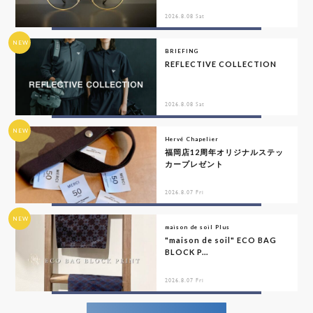
2026.8.08 Sat
NEW
BRIEFING
REFLECTIVE COLLECTION
2026.8.08 Sat
NEW
Hervé Chapelier
福岡店12周年オリジナルステッ
カープレゼント
2026.8.07 Fri
NEW
maison de soil Plus
"maison de soil" ECO BAG
BLOCK P...
2026.8.07 Fri