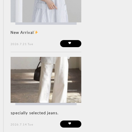
New Arrival
2026.7.21 Tue
specially selected jeans.
2026.7.14 Tue