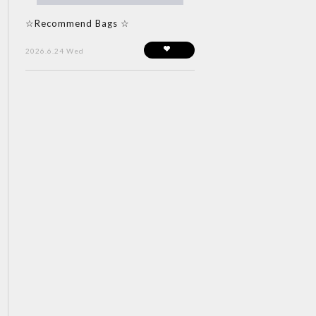
☆Recommend Bags ☆
2026.6.24 Wed