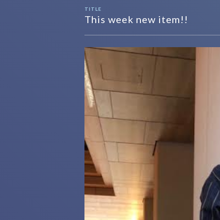
TITLE
This week new item!!