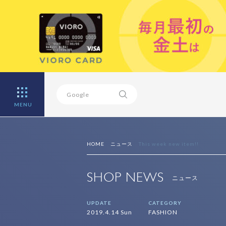
MENU
HOME
ニュース
This week new item!!
SHOP NEWS
ニュース
UPDATE
CATEGORY
2019.4.14 Sun
FASHION