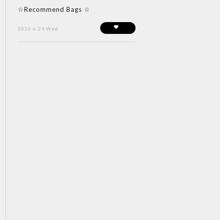
☆Recommend Bags ☆
2026.6.24 Wed