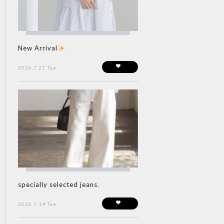
New Arrival
2026.7.21 Tue
specially selected jeans.
2026.7.14 Tue