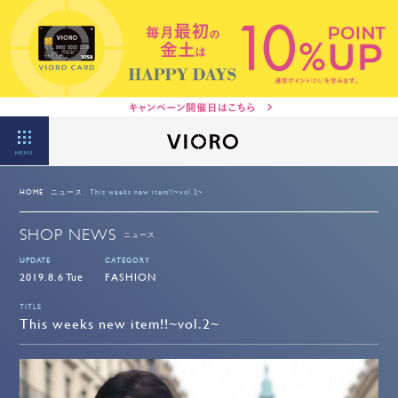
MENU
HOME
ニュース
This weeks new item!!~vol.2~
SHOP NEWS
ニュース
UPDATE
CATEGORY
2019.8.6 Tue
FASHION
TITLE
This weeks new item!!~vol.2~