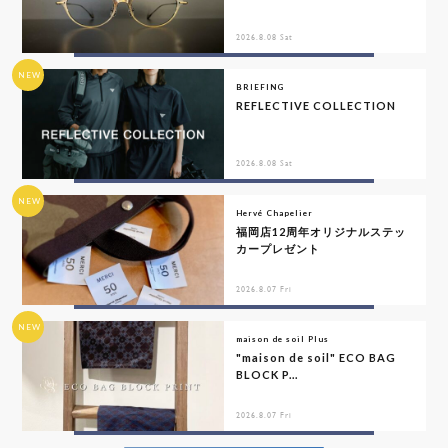
2026.8.08 Sat
NEW
BRIEFING
REFLECTIVE COLLECTION
2026.8.08 Sat
NEW
Hervé Chapelier
福岡店12周年オリジナルステッ
カープレゼント
2026.8.07 Fri
NEW
maison de soil Plus
"maison de soil" ECO BAG
BLOCK P...
2026.8.07 Fri