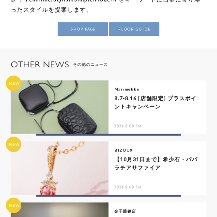
ったスタイルを提案します。
SHOP PAGE
FLOOR GUIDE
OTHER NEWS
その他のニュース
NEW
Marimekko
8.7-8.16 [店舗限定] プラスポイ
ントキャンペーン
2026.8.08 Sat
NEW
BIZOUX
【10月31日まで】希少石・パパ
ラチアサファイア
2026.8.08 Sat
NEW
金子眼鏡店