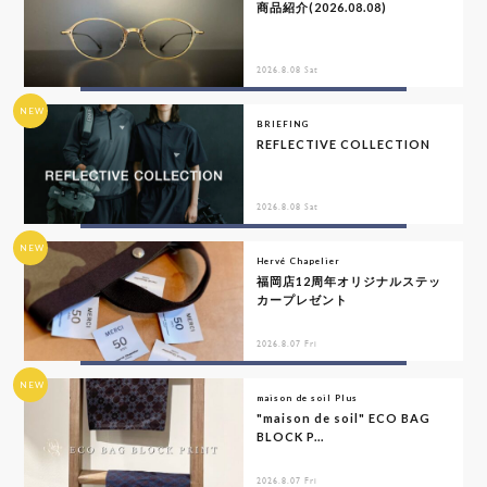
商品紹介(2026.08.08)
2026.8.08 Sat
NEW
BRIEFING
REFLECTIVE COLLECTION
2026.8.08 Sat
NEW
Hervé Chapelier
福岡店12周年オリジナルステッ
カープレゼント
2026.8.07 Fri
NEW
maison de soil Plus
"maison de soil" ECO BAG
BLOCK P...
2026.8.07 Fri