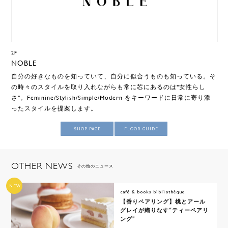
2F
NOBLE
自分の好きなものを知っていて、自分に似合うものも知っている。そ
の時々のスタイルを取り入れながらも常に芯にあるのは"女性らし
さ"。Feminine/Stylish/Simple/Modern をキーワードに日常に寄り添
ったスタイルを提案します。
SHOP PAGE
FLOOR GUIDE
OTHER NEWS
その他のニュース
NEW
café & books bibliothèque
【香りペアリング】桃とアール
グレイが織りなす“ティーペアリ
ング”