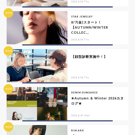
2026.8.06 Thu
NEW
STAR JEWELRY
8/7(金)スタート！
【AUTUMN/WINTER
COLLEC...
2026.8.06 Thu
NEW
【顔型診断実施中！】
2026.8.06 Thu
NEW
DENIM DUNGAREE
★Autumn ＆ Winter 2026カタ
ログ★
2026.8.05 Wed
NEW
RIM.ARK