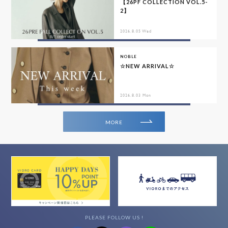
【26PF COLLECTION VOL.5-
2】
2026.8.05 Wed
NOBLE
☆NEW ARRIVAL☆
2026.8.03 Mon
MORE
PLEASE FOLLOW US !