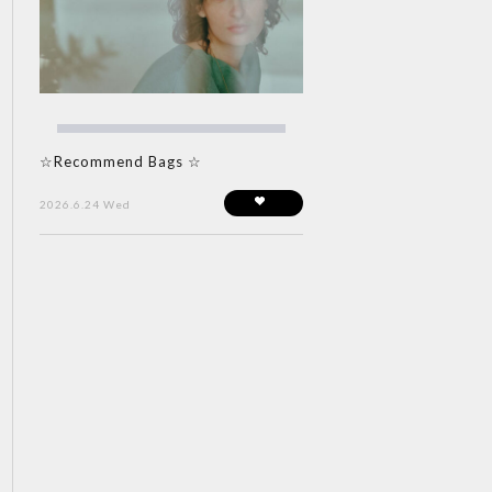
☆Recommend Bags ☆
2026.6.24 Wed